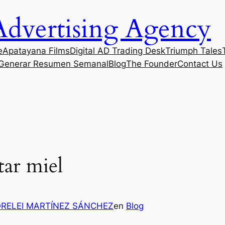
Advertising Agency
e
Apatayana Films
Digital AD Trading Desk
Triumph Tales
Generar Resumen Semanal
Blog
The Founder
Contact Us
tar miel
RELEI MARTÍNEZ SÁNCHEZ
en
Blog