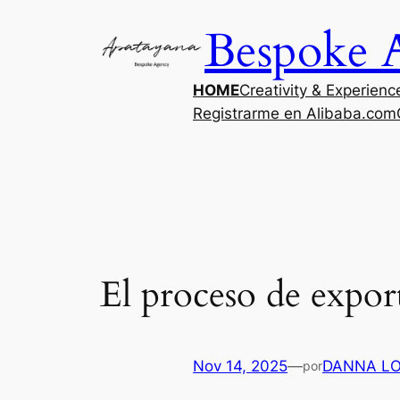
Saltar
Bespoke 
al
contenido
HOME
Creativity & Experienc
Registrarme en Alibaba.com
El proceso de expor
Nov 14, 2025
—
DANNA LO
por