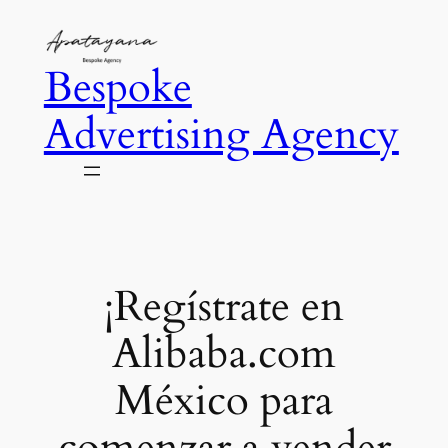
Saltar
al
Bespoke
contenido
Advertising Agency
¡Regístrate en
Alibaba.com
México para
comenzar a vender