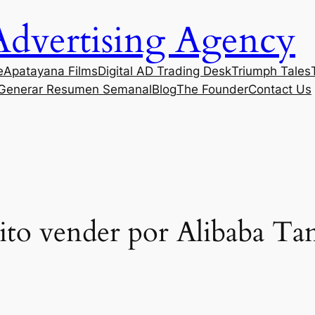
Advertising Agency
e
Apatayana Films
Digital AD Trading Desk
Triumph Tales
Generar Resumen Semanal
Blog
The Founder
Contact Us
ito vender por Alibaba Ta