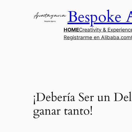
Saltar
Bespoke 
al
contenido
HOME
Creativity & Experienc
Registrarme en Alibaba.com
¡Debería Ser un Del
ganar tanto!