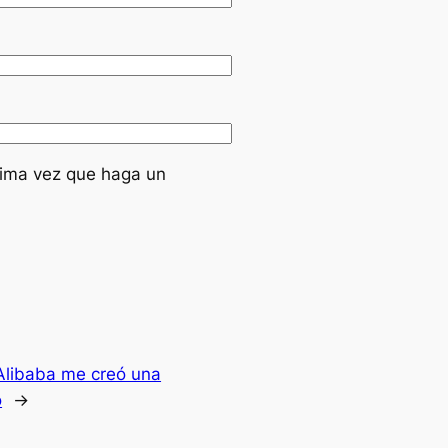
xima vez que haga un
libaba me creó una
o
→