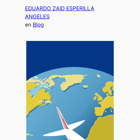
EDUARDO ZAID ESPERILLA
ANGELES
en
Blog