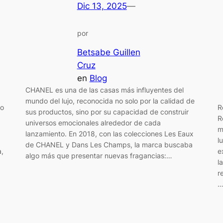
Dic 13, 2025
—
por
Betsabe Guillen
Cruz
en
Blog
CHANEL es una de las casas más influyentes del
mundo del lujo, reconocida no solo por la calidad de
no
R
sus productos, sino por su capacidad de construir
R
universos emocionales alrededor de cada
m
lanzamiento. En 2018, con las colecciones Les Eaux
l
de CHANEL y Dans Les Champs, la marca buscaba
a,
e
algo más que presentar nuevas fragancias:…
l
:
r