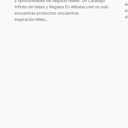
y oportunidades de negocio reales. Un Catálogo
e
Infinito de Ideas y Regalos En Alibaba.com no solo
e
encuentras productos: encuentras
d
inspiración.Miles…