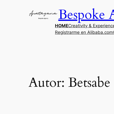
Saltar
Bespoke 
al
contenido
HOME
Creativity & Experienc
Registrarme en Alibaba.com
Autor:
Betsabe