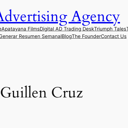
Advertising Agency
e
Apatayana Films
Digital AD Trading Desk
Triumph Tales
Generar Resumen Semanal
Blog
The Founder
Contact Us
 Guillen Cruz