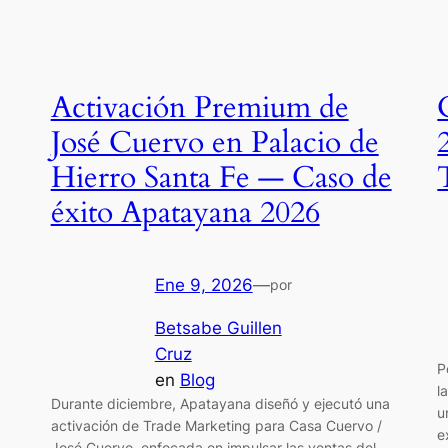
Activación Premium de
José Cuervo en Palacio de
Hierro Santa Fe — Caso de
éxito Apatayana 2026
Ene 9, 2026
—
por
Betsabe Guillen
Cruz
P
en
Blog
l
Durante diciembre, Apatayana diseñó y ejecutó una
u
activación de Trade Marketing para Casa Cuervo /
e
José Cuervo, enfocada en impulsar las ventas del