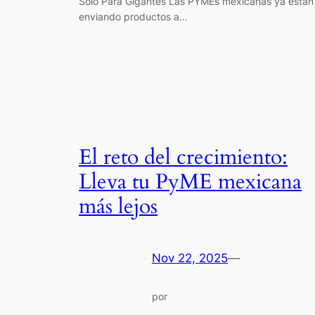
Solo Para Gigantes Las PYMEs mexicanas ya están
enviando productos a…
El reto del crecimiento:
Lleva tu PyME mexicana
más lejos
Nov 22, 2025
—
por