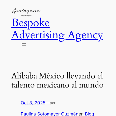
Saltar
al
Bespoke
contenido
Advertising Agency
Alibaba México llevando el
talento mexicano al mundo
Oct 3, 2025
—
por
Paulina Sotomayor Guzmán
en
Blog