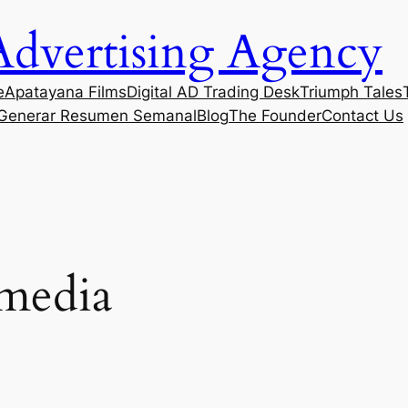
Advertising Agency
e
Apatayana Films
Digital AD Trading Desk
Triumph Tales
Generar Resumen Semanal
Blog
The Founder
Contact Us
media