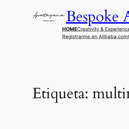
Saltar
Bespoke 
al
contenido
HOME
Creativity & Experienc
Registrarme en Alibaba.com
Etiqueta:
multi