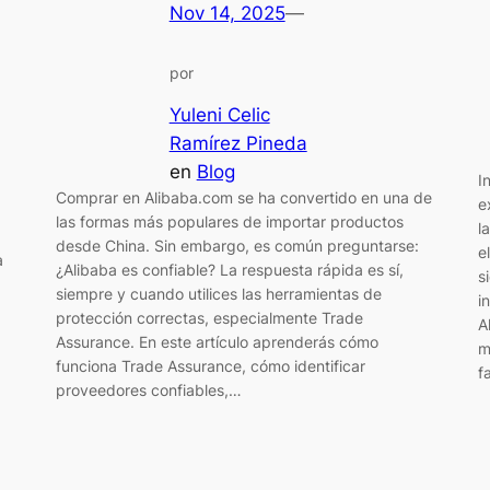
Nov 14, 2025
—
por
Yuleni Celic
Ramírez Pineda
en
Blog
I
Comprar en Alibaba.com se ha convertido en una de
e
las formas más populares de importar productos
l
desde China. Sin embargo, es común preguntarse:
e
a
¿Alibaba es confiable? La respuesta rápida es sí,
s
siempre y cuando utilices las herramientas de
i
protección correctas, especialmente Trade
A
Assurance. En este artículo aprenderás cómo
m
funciona Trade Assurance, cómo identificar
f
proveedores confiables,…