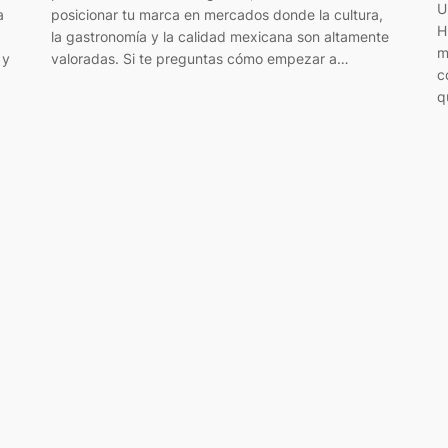
U
a
posicionar tu marca en mercados donde la cultura,
H
la gastronomía y la calidad mexicana son altamente
m
 y
valoradas. Si te preguntas cómo empezar a…
c
q