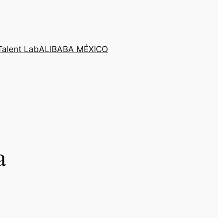
Talent Lab
ALIBABA MÉXICO
a