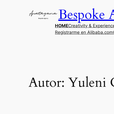
Saltar
Bespoke 
al
contenido
HOME
Creativity & Experienc
Registrarme en Alibaba.com
Autor:
Yuleni 