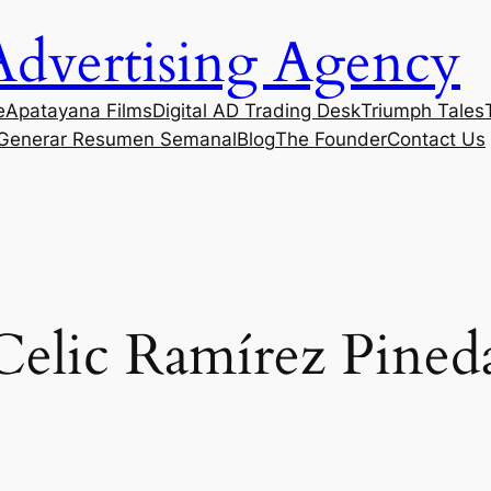
Advertising Agency
e
Apatayana Films
Digital AD Trading Desk
Triumph Tales
Generar Resumen Semanal
Blog
The Founder
Contact Us
Celic Ramírez Pined